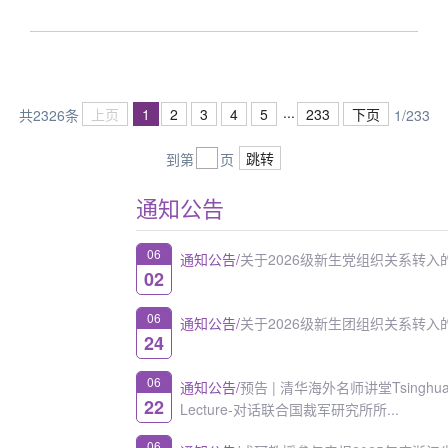
...
上页
1
2
3
4
5
233
下页
共2326条
1/233
跳转
到第
页
通知公告
更多…
06
通知公告/
关于2026级新生党组织关系转入的通知
02
06
通知公告/
关于2026级新生团组织关系转入的补充通知
24
06
通知公告/
预告 | 清华海外名师讲堂Tsinghua Global Vision
22
Lecture-对话联合国裁军研究所所...
06