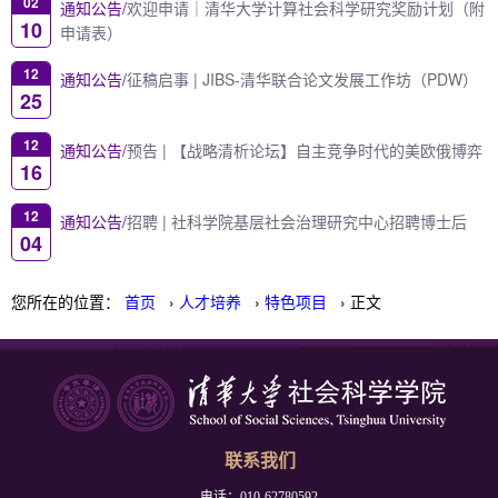
02
通知公告/
欢迎申请｜清华大学计算社会科学研究奖励计划（附
10
申请表）
12
通知公告/
征稿启事 | JIBS-清华联合论文发展工作坊（PDW）
25
12
通知公告/
预告 | 【战略清析论坛】自主竞争时代的美欧俄博弈
16
12
通知公告/
招聘 | 社科学院基层社会治理研究中心招聘博士后
04
您所在的位置：
首页
›
人才培养
›
特色项目
› 正文
联系我们
电话：010-62780592