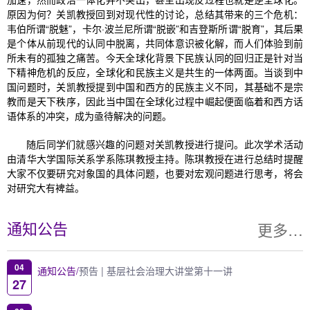
原因为何？关凯教授回到对现代性的讨论，总结其带来的三个危机：
韦伯所谓“脱魅”，卡尔·波兰尼所谓“脱嵌”和吉登斯所谓“脱育”，其后果
是个体从前现代的认同中脱离，共同体意识被化解，而人们体验到前
所未有的孤独之痛苦。今天全球化背景下民族认同的回归正是针对当
下精神危机的反应，全球化和民族主义是共生的一体两面。当谈到中
国问题时，关凯教授提到中国和西方的民族主义不同，其基础不是宗
教而是天下秩序，因此当中国在全球化过程中崛起便面临着和西方话
语体系的冲突，成为亟待解决的问题。
随后同学们就感兴趣的问题对关凯教授进行提问。此次学术活动
由清华大学国际关系学系陈琪教授主持。陈琪教授在进行总结时提醒
大家不仅要研究对象国的具体问题，也要对宏观问题进行思考，将会
对研究大有裨益。
更多…
通知公告
04
通知公告/
预告 | 基层社会治理大讲堂第十一讲
27