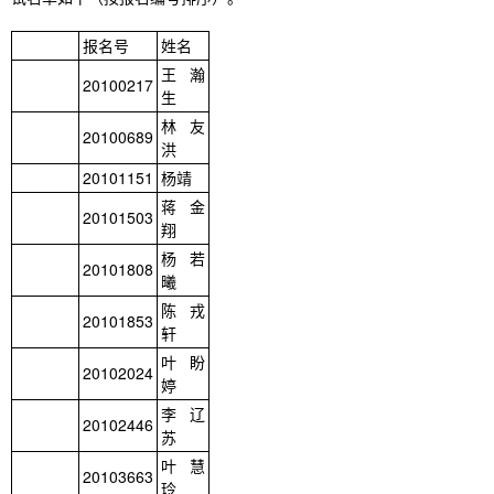
报名号
姓名
王瀚
20100217
生
林友
20100689
洪
20101151
杨靖
蒋金
20101503
翔
杨若
20101808
曦
陈戎
20101853
轩
叶盼
20102024
婷
李辽
20102446
苏
叶慧
20103663
玲