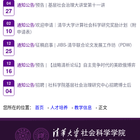
04
通知公告/
预告 | 基层社会治理大讲堂第十一讲
27
02
通知公告/
欢迎申请｜清华大学计算社会科学研究奖励计划（附
10
申请表）
12
通知公告/
征稿启事 | JIBS-清华联合论文发展工作坊（PDW）
25
12
通知公告/
预告 | 【战略清析论坛】自主竞争时代的美欧俄博弈
16
12
通知公告/
招聘 | 社科学院基层社会治理研究中心招聘博士后
04
您所在的位置：
首页
›
人才培养
›
教学信息
› 正文