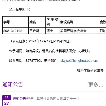
公示名单如下：
学生类
学号
姓名
会议名称
会
别
2021312192
王垚圻
博士
美国经济学会年会
T类
（公示日期：2024年12月12日-12月19日）
公示期间，如有异议，请具名向社科学院研究生办反映。
联系电话：62787792，电子邮件：
skyjsb@tsinghua.edu.cn
。
社科学院研究生办
更多…
通知公告
04
通知公告/
预告 | 基层社会治理大讲堂第十一讲
27