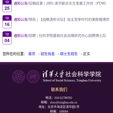
12
通知公告/
征稿启事 | JIBS-清华联合论文发展工作坊（PDW）
25
12
通知公告/
预告 | 【战略清析论坛】自主竞争时代的美欧俄博弈
16
12
通知公告/
招聘 | 社科学院基层社会治理研究中心招聘博士后
04
您所在的位置：
首页
›
招生信息
›
硕士生招生
› 正文
联系我们
电话：010-62780592
邮箱：skxy@tsinghua.edu.cn
地址：北京市海淀区清华园1号
邮编：100084