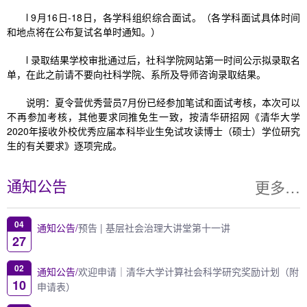
l 9月16日-18日，各学科组织综合面试。（各学科面试具体时间
和地点将在公布复试名单时通知。）
l 录取结果学校审批通过后，社科学院网站第一时间公示拟录取名
单，在此之前请不要向社科学院、系所及导师咨询录取结果。
说明：夏令营优秀营员7月份已经参加笔试和面试考核，本次可以
不再参加考核，其他要求同推免生一致，按清华研招网《清华大学
2020年接收外校优秀应届本科毕业生免试攻读博士（硕士）学位研究
生的有关要求》逐项完成。
更多…
通知公告
04
通知公告/
预告 | 基层社会治理大讲堂第十一讲
27
02
通知公告/
欢迎申请｜清华大学计算社会科学研究奖励计划（附
10
申请表）