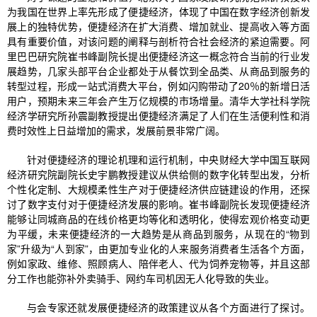
为我国在世界上率先形成了便捷经济，体现了中国在数字经济创新发
展上的独特优势，便捷经济在扩大消费、增加就业、提高收入等方面
具有重要价值，对该问题的阐释与剖析符合社会经济的紧迫需要。阿
里巴巴研究院崔书峰副院长提出便捷经济这一概念符合当前的行业发
展趋势，几家头部平台企业都处于从餐饮到全品类、从商品到服务的
转型过程，形成一站式消费大平台，例如闪购带动了20％的新增日活
用户，预期未来三年会产生万亿规模的市场增量。清华大学社科学院
经济学研究所孙震副教授提出便捷经济满足了人们在生活便利性和消
费时效性上日益增加的需求，发展前景非常广阔。
针对便捷经济的理论机理和运行机制，中央财经大学中国互联网
经济研究院副院长史宇鹏教授建议从供给侧的数字化转型出发，分析
个性化定制、大规模柔性生产对于便捷经济供应链建设的作用，还探
讨了数字支付对于便捷经济发展的影响。崔书峰副院长发现便捷经济
能够让同城商品的在线价格更均等化和透明化，使得宏观价格变动更
为平缓，未来便捷经济的一大趋势是从商品到服务，从现在的“物到
家”升级为“人到家”，由更加专业化的人来服务消费者生活各个方面，
例如家政、维修、照顾病人、陪伴老人、代为饲养宠物等，并且这部
分工作也能弥补外卖骑手、网约车司机因无人化导致的失业。
与会专家还就发展便捷经济的政策建议从各个方面进行了探讨。