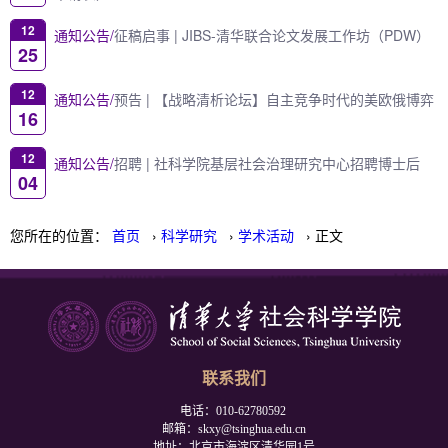
12
通知公告/
征稿启事 | JIBS-清华联合论文发展工作坊（PDW）
25
12
通知公告/
预告 | 【战略清析论坛】自主竞争时代的美欧俄博弈
16
12
通知公告/
招聘 | 社科学院基层社会治理研究中心招聘博士后
04
您所在的位置：
首页
›
科学研究
›
学术活动
› 正文
联系我们
电话：010-62780592
邮箱：skxy@tsinghua.edu.cn
地址：北京市海淀区清华园1号