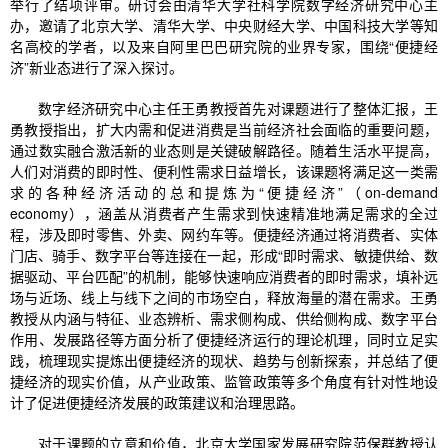
举行了结项评审。研讨会由清华大学社科学院数字经济研究中心主
办，邀请了北京大学、清华大学、中央财经大学、中国科技大学等知
名高校的学者，以及来自阿里巴巴研究院的业界专家，围绕“便捷经
济”新业态进行了深入探讨。
数字经济研究中心主任王勇教授首先对课题进行了整体汇报，王
勇教授指出，扩大内需和促进消费是当前经济社会面临的重要问题，
通过数实融合激活新的业态则是关键破解路径。随着生活水平提高，
人们对消费的即时性、便利性需求日益增长，该课题将满足这一类需
求的各种经济活动的总和提炼为“便捷经济”（on-demand
economy），涵盖从消费者产生需求到快速精准地满足需求的全过
程，涉及即时零售、外卖、网约车等。便捷经济通过将消费者、实体
门店、骑手、数字平台等连接在一起，形成“即时需求、敏捷供给、数
据驱动、平台匹配”的机制，能够快速响应消费者的即时需求，填补远
场与近场、线上与线下之间的市场空白，释放海量的潜在需求。王勇
教授从内涵与特征、业态辨析、需求侧构成、供给侧构成、数字平台
作用、发展路径等方面分析了便捷经济运行的理论机理，同时立足实
践，梳理现实提炼出便捷经济的现状、趋势与创新探索，并总结了便
捷经济的现实价值，从产业政策、监管政策等多个角度有针对性地设
计了促进便捷经济发展的政策建议和治理思路。
对于课题的立意和价值，北京大学国家发展研究院范保群教授认