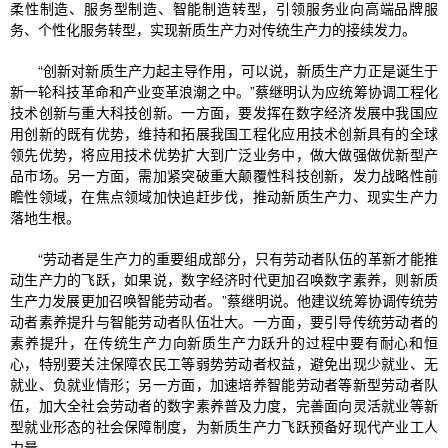
柔性制造、服务型制造、智能制造转型，引领服务业向高端品牌服
务、个性化服务转型，实现新质生产力对传统生产力的接续发力。
“创新对新质生产力起主导作用，可以说，新质生产力正是诞生于
新一轮科技革命和产业变革浪潮之中。”蔡继明认为应统筹协调工程化
技术创新与重大科技创新。一方面，要发挥在数字经济发展中我国应
用创新的既有优势，维持和拓展我国工程化应用技术创新具有的全球
领先优势，将应用技术优势扩大到广泛业务中，做大做强做优新型产
品市场。另一方面，需加紧突破重大颠覆性科技创新，发力战略性前
瞻性领域，在焦点领域加快追赶步伐，推动新质生产力、现实生产力
落地生根。
“劳动者是生产力的重要组成部分，只有劳动者队伍的革新才能推
动生产力的飞跃，如果说，数字经济时代更加召唤数字素养，则新质
生产力发展更加召唤智能劳动者。”蔡继明说。他建议统筹协调传统劳
动者素养提升与智能劳动者队伍壮大。一方面，要引导传统劳动者的
素养提升，在传统生产力向新质生产力跃升的过程中要有耐心和恒
心，特别要关注保障农民工等弱势劳动者权益，避免出现少就业、无
就业、负就业情形；另一方面，加速培养智能劳动者等新型劳动者队
伍，加大全社会劳动者的数字素养普及力度，完善面向灵活就业等新
型就业形态的社会保障制度，为新质生产力飞跃预备好现代产业工人
力量。