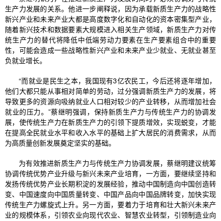
生产力发展的关系。他进一步阐释说，因为承载新质生产力的战略性
新兴产业和未来产业大都是高度数字化和自动化的资本密集型产业，
随着新兴技术和数据要素大规模进入相关生产领域，新质生产力对传
统生产力的替代将降低中低端劳动力要素在生产要素组合中的重要
性，可能会造成一些战略性新兴产业和未来产业少就业、无就业甚至
负就业增长。
“而就业是民生之本，我国现有3亿农民工，今后还将逐年增加，
他们大都只能从事相对简单的劳动，过分强调新质生产力的发展，将
导致更多的资源向吸纳就业人口相对较少的产业转移，从而增加社会
就业的压力。”蔡继明强调，保持新质生产力与传统生产力的协调发
展，使传统生产力在新质生产力的引领下提质增效，实现蜕变，才能
在提高全民就业水平和收入水平的基础上扩大居民的消费需求，从而
为高质量创新发展奠定坚实的基础。
为有效推进新质生产力与传统生产力协调发展，蔡继明建议统筹
协调传统优势产业升级与新兴未来产业培育，一方面，要继续坚持和
发扬传统优势产业长期积淀的发展经验，推动中国制造向中国创造转
变、中国速度向中国质量转变、中国产品向中国品牌转变，加快实现
传统生产力螺旋式上升。另一方面，要着力于培育和壮大新兴未来产
业的规模体系，引领农业向现代农业、智慧农业转型，引领制造业向