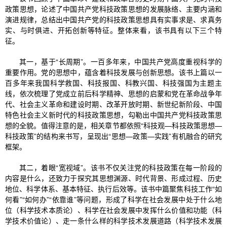
政策思想，论述了中国共产党科技政策思想的发展脉络、主要内涵和
演进规律，总结出中国共产党的科技政策思想具有实事求是、求真务
实、与时俱进、开拓创新等特征。整体来看，该书具有以下三个特
征。
其一，基于“长周期”。一百多年来，中国共产党高度重视科学的
重要作用。党的思想中，蕴含着科技发展与创新思想。该书上篇以一
百多年来我国科学救国、科技报国、科教兴国、科技强国为主题主
线，依次梳理了党成立前后科学精神、思想的启蒙和党在革命战争年
代、社会主义革命和建设时期、改革开放时期、新世纪新阶段、中国
特色社会主义新时代的科技政策思想，勾勒出中国共产党科技政策思
想的全貌。值得注意的是，相关章节都依照“科技观—科技政策思想—
科技政策”的结构来书写，呈现出“思想—政策—实践”有机融合的研究
框架。
其二，着眼“宽视域”。该书不仅关注党的科技政策在每一阶段的
内容是什么，还致力于探究其思想渊源、时代背景、形成过程、历史
地位、科学体系、基本特征、执行后效等。该书中篇聚焦科技工作“如
何看”“如何办”“依靠谁”等问题，形成了科学在社会发展中处于什么地
位（科学技术本质论）、科学在社会发展中发挥什么价值和功能（科
学技术价值论）、走一条什么样的科学技术发展道路（科学技术发展