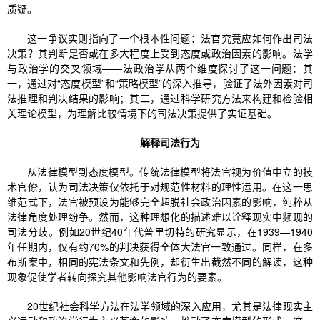
质疑。
这一争议实则指向了一个根本性问题：法官究竟应如何作出司法
决策？其判断是否或在多大程度上受到态度或政治因素的影响。法学
与政治学的交叉领域——法政治学从两个维度探讨了这一问题：其
一，通过对“态度模型”和“策略模型”的深入推导，验证了法外因素对司
法推理和判决结果的影响；其二，通过科学研究方法来构建和检验相
关理论模型，为理解比较情境下的司法决策提供了实证基础。
解释司法行为
从法律模型到态度模型。传统法律模型将法官视为价值中立的技
术官僚，认为司法决策仅依托于对规范性材料的理性运用。在这一思
维范式下，法官被预设为能够完全超脱社会政治因素的影响，纯粹从
法律角度处理纷争。然而，这种理想化的描述难以诠释现实中频现的
司法分歧。例如20世纪40年代普里切特的研究显示，在1939—1940
年任期内，仅有约70%的判决获得全体大法官一致通过。同样，在多
布斯案中，相同的宪法条文和先例，却衍生出截然不同的解读，这种
现象促使学者转向探究其他影响法官行为的要素。
20世纪社会科学方法在法学领域的深入应用，尤其是法律现实主