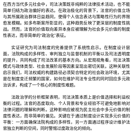
在西方当代多元社会中，司法决策既非纯粹的法律技术活动，也不能
简单归结为政治偏好的表达。在政治极化的背景下，法官的价值立场
与其所属政治群体日益趋同，使得个人信念表达与策略性行为的界限
愈发模糊。如多布斯案所彰显的，这种趋势反映了更深层的制度性挑
战。然而，法官的价值取向差异本身应被理解为社会多元价值的制度
性表达，而非简单的“政治化”表征。
实证研究为司法制度的完善提供了系统性启示。在制度设计层
面，法院构成的多样性、审判独立与监督机制的平衡以及司法透明度
的提升，共同构成了司法改革的基本方向。从宏观视角看，司法决策
模式与政体类型、社会发展阶段等因素呈现出密切关联。这种关联性
启示我们，司法权威的构建路径必须契合特定的社会政治环境，尤其
是在制度变迁频繁的国家，如何在维护司法专业性的同时回应多元政
治诉求，构成了一个核心的制度性难题。
法政治学的分析框架表明，司法决策本质上是价值选择和利益权
衡的过程。法官的态度取向、个人背景和专业经验不可避免地影响对
法律问题的理解和判断。这种影响应被视为民主社会中多元价值的制
度性表达，而非简单的偏见。关键在于通过制度设计实现多元价值的
平衡：一方面确保法院构成的多样性，另一方面通过程序设计维护法
官独立判断的空间，同时警惕过度政治化的倾向。