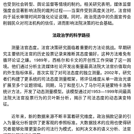
也受到社会转型、舆论监督等情境的制约。相关研究表明，媒体监督
强度会显著影响法院的裁判过程——当案件受到高度关注时，法官倾
向于延长审理时间并强化论证说理。同时，政治竞选中的负面宣传会
削弱民众对司法机构的信任，进而影响法院决策的社会基础。
法政治学的科学路径
测量法官态度。法官决策研究面临着重要的方法论挑战。早期研
究主要依托法官的历史投票记录来推断其态度偏好，这种方法难免有
循环论证之嫌。1989年，西格尔和卡文的开创性工作突破了这一困
境。他们通过分析主流媒体社论开发出衡量最高法院大法官价值取向
的外生指标体系，首次实现了对司法态度的独立测量。2002年，研究
者们构建了更系统的司法态度测量框架，将评估维度从单一政治光谱
扩展至多个议题领域。同期，马丁和昆引入了马尔可夫链蒙特卡洛等
统计方法，开发了动态测量模型。该模型通过对1953—1999年间最高
法院大法官投票行为的贝叶斯分析，揭示了司法态度的动态演变特
征。
近年来，新的数据来源不断丰富着研究维度。政治捐款记录的引
入为量化分析提供了更客观的参照标准。大数据技术的应用也使得研
究者能够处理更复杂的司法行为模式，如判决文本的语义分析、法官