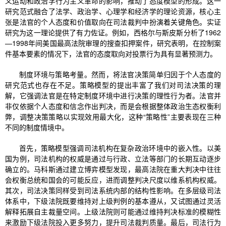
义运动和政治学行为主义革命的影响，推动了态度模型的形成。这一
研究范式融合了法学、政治学、心理学和经济学的理论资源，核心主
张是法官的个人态度和价值取向在司法裁判中扮演着关键角色。实证
研究为这一理论提供了有力佐证。例如，西格尔与斯皮斯分析了1962
—1998年间美国最高法院审理的搜查扣押案件，研究表明，在控制案
件基本要素的情况下，法官的态度取向对投票行为具有显著预测力。
制度环境与策略考量。然而，将法官决策简单归因于个人态度的
研究范式也存在不足。策略模型的提出丰富了我们对司法决策的理
解，它强调法官是在特定制度环境中进行决策的理性行为者。法官并
非仅依据个人态度和信念作出判决，而是会根据整体政治生态权衡利
弊，调整决策策略以实现效用最大化，这种“策略性”主要表现在三种
不同的制度情境中。
首先，策略模型强调司法机构在复杂政治环境中的嵌入性。以美
国为例，司法机构的权威是通过与行政、立法等部门的长期互动逐步
确立的。马科斯通过建立博弈模型发现，最高法院在重大判决中往往
会权衡总统和国会的可能反应，进而调整判决尺度以维系机构权威。
其次，司法决策同样受到司法系统内部的结构性影响。在多层级司法
体系中，下级法院既要维持对上级判例的基本遵从，又试图通过灵活
解释拓展自主裁量空间。上级法院则可能通过维持判决标准的模糊性
来激励下级法院投入更多努力，提升司法裁判质量。最后，司法行为