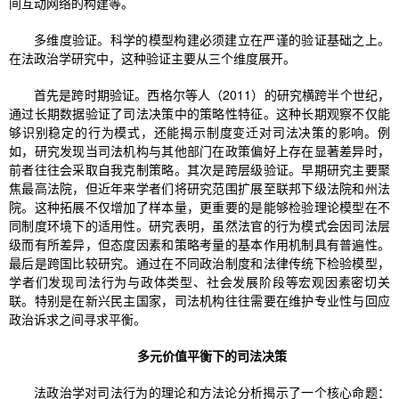
间互动网络的构建等。
多维度验证。科学的模型构建必须建立在严谨的验证基础之上。
在法政治学研究中，这种验证主要从三个维度展开。
首先是跨时期验证。西格尔等人（2011）的研究横跨半个世纪，
通过长期数据验证了司法决策中的策略性特征。这种长期观察不仅能
够识别稳定的行为模式，还能揭示制度变迁对司法决策的影响。例
如，研究发现当司法机构与其他部门在政策偏好上存在显著差异时，
前者往往会采取自我克制策略。其次是跨层级验证。早期研究主要聚
焦最高法院，但近年来学者们将研究范围扩展至联邦下级法院和州法
院。这种拓展不仅增加了样本量，更重要的是能够检验理论模型在不
同制度环境下的适用性。研究表明，虽然法官的行为模式会因司法层
级而有所差异，但态度因素和策略考量的基本作用机制具有普遍性。
最后是跨国比较研究。通过在不同政治制度和法律传统下检验模型，
学者们发现司法行为与政体类型、社会发展阶段等宏观因素密切关
联。特别是在新兴民主国家，司法机构往往需要在维护专业性与回应
政治诉求之间寻求平衡。
多元价值平衡下的司法决策
法政治学对司法行为的理论和方法论分析揭示了一个核心命题：