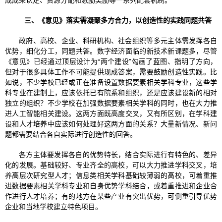
三、《意见》落实需凝聚多方合力，以创造性的实践同题共答
政府、高校、企业、科研机构、社会组织等多元主体需发挥各自
优势，细化分工，同题共答。数字经济面临的新技术新课题多，尽管
《意见》已经通过顶层设计为“两个建设”勾画了蓝图、指明了方向，
但对于很多具体工作不可能提供现成答案，需要鼓励创造性实践。比
如说，不少学校已经或正在准备设置数据要素相关学科专业，这些学
科专业在建制上，应该依托已有院系和组织，还是应该建设新的相对
独立的组织？不少学校在加强数据要素相关学科的同时，也在大力推
进人工智能相关建设。这两方面既高度交叉，又有所区别，在学科建
设和人才培养中应该如何处理好这两方面的关系？大量新情况、新问
题都需要结合各自实际进行创造性的回答。
各方主体要发挥各自的优势特长，结合实际进行有特色的、差异
化的发展。基础较好、专业齐全的高校，可以大力推进学科交叉，培
养高层次研究型人才；信息类相关学科基础较薄弱的高校，可着重推
进数据要素相关学科专业和自身优势学科结合，或着重推进和企业合
作进行人才培养；有的地方在某些产业有突出优势，可侧重引导优势
企业和当地学校建立特色项目。