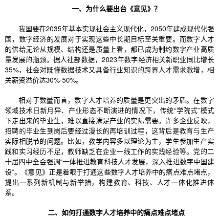
一、为什么要出台《意见》？
我国要在2035年基本实现社会主义现代化，2050年建成现代化强
国，数字经济的发展对于实现这些中长期目标至关重要。而数字人才
的供给无论从规模、结构还是质量上看，都已成为制约数字产业高质
量发展的瓶颈。据人社部数据，2023年数字经济相关新职业同比增长
35%，社会对既懂数据技术又具备行业知识的跨界人才需求激增，相
关薪资溢价达30%-50%。
相对于数量而言，数字人才培养的质量是更突出的矛盾。在数字
领域技术日新月异、产业形态不断演进的情况下，传统“学院式”模式
下走出来的毕业生，难以直接满足产业的实际需要。许多企业反映，
招聘的毕业生到岗后要经过漫长的再培训过程，这背后是教育与生产
实际相脱节的问题。比如，教学内容多以理论为主，学生参加生产实
践和实习经历不足，教师缺乏在企业一线工作的实践经验等。党的二
十届四中全会强调“一体推进教育科技人才发展，深入推进数字中国建
设”。《意见》正是着眼于打通这些数字人才培养中的痛点难点堵点，
提出一系列新机制与新举措，构建教育、科技、人才一体化推进体
系。
二、如何打通数字人才培养中的痛点难点堵点