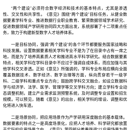
“两个建设”必须符合数字经济和技术的基本特点，尤其是渗透
性、交叉性和共享性。《意见》围绕“两个建设”目标任务，从健全数
据要素学科专业、推进数据行业职业教育、繁荣数据领域学术研究、
促进数据领域产学研用协同四大方面出发，系统部署了十二项重点任
务，致力于构建新型数字人才培养体系。
一是目标协同，强调“两个建设”的各个环节都要服务国家战略和
科技发展。设置数据要素相关学科专业不是为了在目录中占有一席之
地，而是为了培养高素质人才和推进高水平科学研究。结合数据要素
特点，相关学科在学科目录中不应过于强调自成体系，而应加强与其
他学科交叉渗透。正如《意见》所强调的，学科专业布局应横向全面
覆盖数据技术、数字经济、数字治理等方面，纵向贯穿若干一级学
科、二级学科和重点专业方向；鼓励跨学科交叉融合，如设立数据科
学与经济学、法学、医学、管理学等交叉学科方向；建立学科专业动
态调整机制，建立产业需求监测预警系统，及时调整专业设置和招生
规模。可以预见，随着《意见》的出台，相关学科的增设、调整和优
化将进入快车道。
二是场景协同，把应用场景作为产学研用深度融合的基本载体。
数据要素的特点之一是高度场景化，应把人才培养、科学研究都放置
于实际的应用场景之中。《意见》第四部分着重强调“以应用场景为载