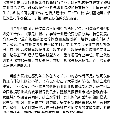
《意见》提出支持具备条件的高校与企业、研究机构等共建数字领域
专业特色学院。鼓励数据企业参与职业院校的教育教学，共同开展学
生培养和技术研发等工作，包括共建“校中厂”“厂中校”实训基地等。相
信这些措施都会进一步推动两支队伍的交流融合。
四是组织协同，通过厘清不同组织的角色定位、创建新型组织促
进分工合作。《意见》指出，学科专业建设要分层分类、特色发展。
高水平大学重在加强前沿理论探索和原始创新，培养高层次创新人
才，鼓励增设数据要素相关一级学科，学术学位与专业学位互补发
展；应用型高校侧重数据技术、数字治理、数据分析等应用型专业建
设，培养工程和经济管理实践型人才，重在发展专业学位；职业院校
则要强化数据采集、数据处理、数据可视化等技术技能培养，培养高
素质技术技能人才。
当前大家普遍感到各主体在人才培养中的协作尚不足，说明仅依
靠现有体制机制还不够。《意见》提出了大量创新举措。如建立政府
统筹、行业指导、企业参与的数据行业职业教育体制机制，研究组建
全国数据职业教育教学指导委员会，建设数据行业市域产教联合体、
跨区域产教融合共同体，建立跨学科、跨机构的新型科研组织模式。
这些新型组织不能只依靠行政力量，需要有新机制来激发参与者的内
在积极性。比如目前一些高校推行教师在不同院系的兼聘制度，并形
成成果认定、资源分配和激励奖励等一系列配套机制。