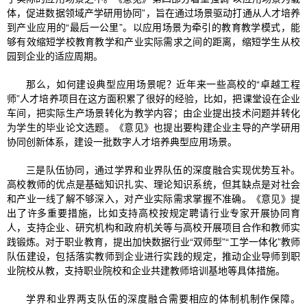
体，促进数据领域产学研用协同”，旨在通过场景驱动打通从人才培养
到产业应用的“最后一公里”。以应用场景为牵引的教育教学模式，能
够有效缩短学校教育教学和产业实际需求之间的距离，缩短学生从校
园到企业的适应周期。
那么，如何建设典型应用场景呢？近年来一些高校的“卓越工程
师”人才培养项目在这方面积累了很好的经验，比如，把课堂设在企业
车间，把实际生产场景转化为教学内容；由企业提出技术问题并转化
为学生的毕业论文选题。《意见》也提出要构建企业主导的产学研用
协同创新体系，建设一批数字人才培养典型应用场景。
三是队伍协同，通过学界和业界队伍的深度融合实现优势互补。
高校教师的优点是基础知识扎实、理论知识系统，但其缺点是对社会
和产业一线了解不够深入，对产业实际需求掌握不准确。《意见》提
出了许多重要措施，比如支持高校按规定聘请行业专家开展协同育
人，支持企业、研究机构和政府机关等与高校开展项目合作和教师实
践锻炼。对于职业教育，提出加快数据行业“双师型”“工学一体化”教师
队伍建设，包括落实教师到企业进行实践的规定，推动企业导师到职
业院校从教，支持职业院校和企业共建教师培训基地等具体措施。
学界和业界两支队伍的深度融合需要相应的体制机制作保障。