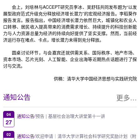
会上，刘培林与ACCEPT研究员李冰、吴舒钰共同发布题为“以发
展型政府范式升级充分释放经济增长潜力”的宏观经济报告。李稻葵作
报告发言。报告指出，中国经济增长潜力依然巨大，城镇化和农业人
口转移、居民收入提高带来的消费需求增长、持续提升的科技创新能
力与人力资源总量为经济的持续向好提供了坚实支撑。然而，当前经
济运行存在堵点、卡点，增长潜力未得到充分释放。
圆桌讨论环节，与会嘉宾还就供需关系、国际秩序、地产市场、
资本市场、芯片光刻、人工智能、企业出海等近期热点话题进行了探
讨与交流。
供稿：
清华大学中国经济思想与实践研究院
更多…
通知公告
04
通知公告/
预告 | 基层社会治理大讲堂第十一讲
27
02
通知公告/
欢迎申请｜清华大学计算社会科学研究奖励计划（附