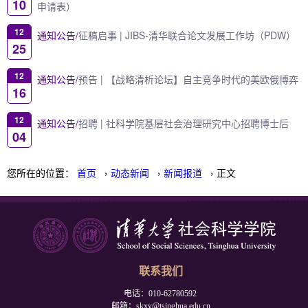
10
申请表）
12
通知公告/
征稿启事 | JIBS-清华联合论文发展工作坊（PDW）
25
12
通知公告/
预告 | 【战略清析论坛】自主竞争时代的美欧俄博弈
16
12
通知公告/
招聘 | 社科学院基层社会治理研究中心招聘博士后
04
您所在的位置：
首页
›
动态新闻
›
新闻报道
› 正文
联系我们
电话：010-62780592
邮箱：skxy@tsinghua.edu.cn