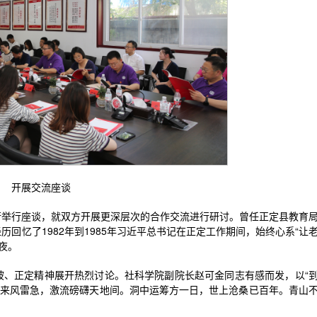
开展交流座谈
行举行座谈，就双方开展更深层次的合作交流进行研讨。曾任正定县教育
回忆了1982年到1985年习近平总书记在正定工作期间，始终心系“让
夜。
坡、正定精神展开热烈讨论。社科学院副院长赵可金同志有感而发，以“
春来风雷急，激流磅礴天地间。洞中运筹方一日，世上沧桑已百年。青山