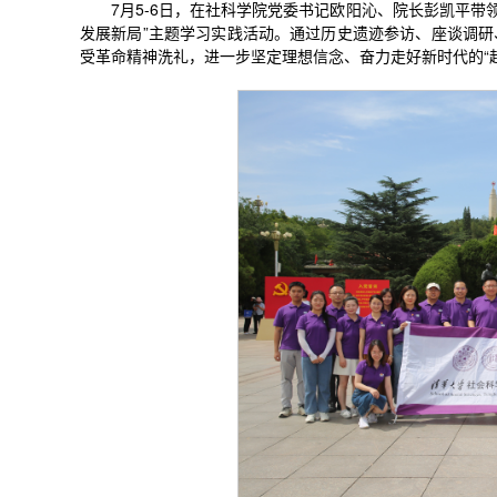
7月5-6日，在社科学院党委书记欧阳沁、院长彭凯平带
发展新局”主题学习实践活动。通过历史遗迹参访、座谈调
受革命精神洗礼，进一步坚定理想信念、奋力走好新时代的“