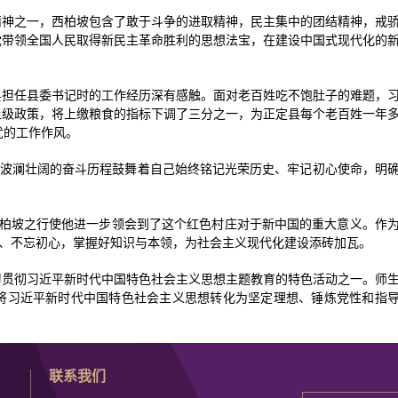
精神之一，西柏坡包含了敢于斗争的进取精神，民主集中的团结精神，戒
党带领全国人民取得新民主革命胜利的思想法宝，在建设中国式现代化的
县担任县委书记时的工作经历深有感触。面对老百姓吃不饱肚子的难题，
上级政策，将上缴粮食的指标下调了三分之一，为正定县每个老百姓一年
忧的工作作风。
坡波澜壮阔的奋斗历程鼓舞着自己始终铭记光荣历史、牢记初心使命，明
西柏坡之行使他进一步领会到了这个红色村庄对于新中国的重大意义。作
斗、不忘初心，掌握好知识与本领，为社会主义现代化建设添砖加瓦。
习贯彻习近平新时代中国特色社会主义思想主题教育的特色活动之一。师
将习近平新时代中国特色社会主义思想转化为坚定理想、锤炼党性和指
联系我们