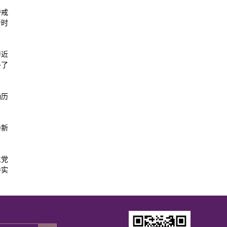
骄戒
新时
习近
多了
确历
为新
生党
导实