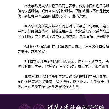
社会学系党支部书记郑路同志表示，作为中国红色革命
躁的谦虚精神，艰苦奋斗的创业精神。西柏坡精神不仅是我
代、新征程中也应该时刻常记心头、发扬光大。
经济学研究所党支部赵准同志对习近平总书记初到正定
平同志仔细调查情况，剖析深层原因，积极反映情况并争取
60斤口粮，充分体现了总书记实事求是、关爱百姓、为民解
社科硕212党支部书记代金辰同志表示，党中央在西柏
史责任，求真务实。
社科2党支部书记刘志鹏同志表示，作为一名新党员，
时代的青年学子，他将牢记“三个务必”，虚心学习、艰苦奋
此次河北红色教育基地主题实践调研是社科学院开展学
员们通过实践以学铸魂、以学增智、以学正风、以学促干，
践、推动各项工作高质量发展的强大力量。