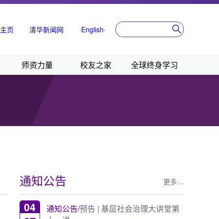
主页
清华新闻网
·English·
师资力量
校友之家
全球终身学习
通知公告
更多…
04
通知公告/
预告 | 基层社会治理大讲堂第