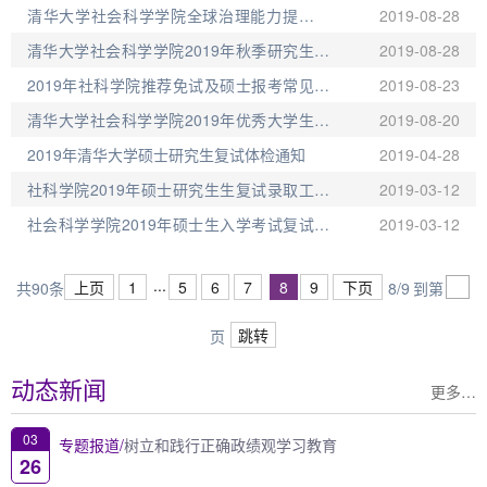
硕士学位报名进行时！
清华大学社会科学学院全球治理能力提升证
2019-08-28
书项目
清华大学社会科学学院2019年秋季研究生项
2019-08-28
目招生宣讲会通知
2019年社科学院推荐免试及硕士报考常见问
2019-08-23
题解答
清华大学社会科学学院2019年优秀大学生夏
2019-08-20
令营报名通知
2019年清华大学硕士研究生复试体检通知
2019-04-28
社科学院2019年硕士研究生生复试录取工作
2019-03-12
办法
社会科学学院2019年硕士生入学考试复试资
2019-03-12
格基本要求
...
上页
1
5
6
7
8
9
下页
共90条
8/9
到第
跳转
页
动态新闻
更多…
03
专题报道/
树立和践行正确政绩观学习教育
26