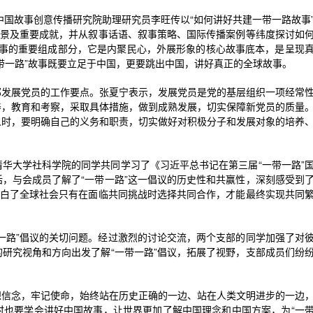
中国故事创意传播研究院助理研究员李旺传以“如何讲好共建一带一路故事
背景及重要成就，并从叙事话语、叙事策略、国际传播案例等纬度探讨如
国故事的重要组成部分，它是内聚民心，外展形象的核心故事底本，是呈现
带一路”故事既要立足于中国，更要跳出中国，讲好真正的全球故事。
部发展党员的工作要点。张夏宁表示，发展党员是党的基层组织一项经常
养，教育和考察，采取具体措施，做到成熟发展，切实保障新党员的质量
人时，要明确自己的义务和职责，切实做好对积极分子和发展对象的培养
华大学社科学院的同学共同学习了《习近平总书记在第三届“一带一路”
，与会成员了解了“一带一路”这一倡议的历史性和共赢性，深刻感受到
明白了全球社会只有在面临共同挑战时选择共同合作，才能最终实现共同
一路”倡议的关切问题。经过激烈的讨论交流，两个支部的同学加强了对
研究视角和方向出发了解“一带一路”倡议，拓展了视野，支部成员们纷
想信念，牢记使命，始终站在历史正确的一边、站在人类文明进步的一边
时也要学会讲好中国故事，让世界更加了解中国理念和中国方案，为“一