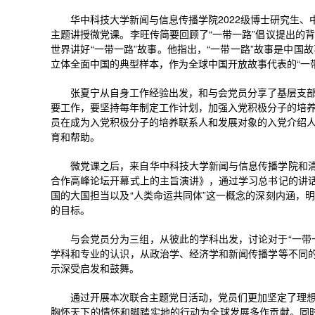
华中科技大学新闻与信息传播学院2022级博士研究生、
主题讲授微党课。李旺传简要回顾了“一带一路”倡议提出的
世界讲好“一带一路”故事。他指出，“一带一路”故事是中
立体全面中国的典型样本，作为全球中国开放故事代表的“一
张夏宁从自身工作经验出发，和与会党员分享了基层支
要工作，要坚持每年制定工作计划，加强入党积极分子的培
员在成为入党积极分子的培养联系人和发展对象的入党介绍
育和帮助。
微党课之后，来自华中科技大学新闻与信息传播学院和清
合作高峰论坛开幕式上的主旨演讲》，通过学习总书记的讲话
国的大国担当以及“人类命运共同体”这一概念的深刻内涵，
的目标。
与会党员分为三组，从彼此的学科出发，讨论对于“一带
学科和专业的认识，从政治学、经济学和新闻传播学等不同的
示深受启发和鼓舞。
通过开展本次联合主题党日活动，党员们更加坚定了理
胸怀天下的情怀和脚踏实地的行动为全球发展多作贡献。同