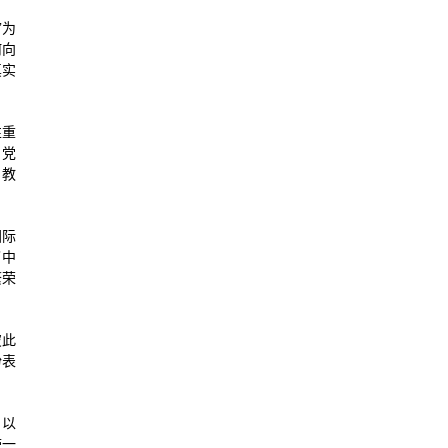
”为
何向
真实
性重
。党
、教
国际
了中
繁荣
彼此
纷表
，以
带一