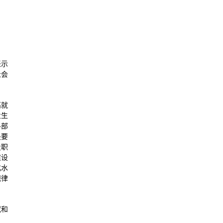
表示
社会
高就
业生
各部
是要
量职
建设
化水
规律
斌和