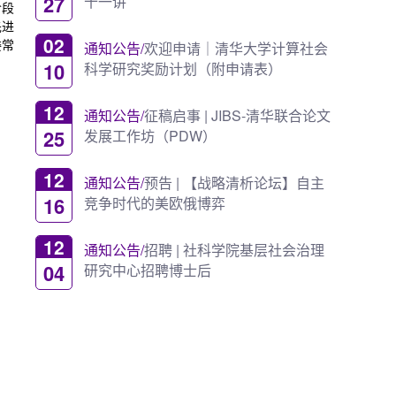
27
十一讲
阶段
先进
02
委常
通知公告/
欢迎申请｜清华大学计算社会
10
科学研究奖励计划（附申请表）
12
通知公告/
征稿启事 | JIBS-清华联合论文
25
发展工作坊（PDW）
12
通知公告/
预告 | 【战略清析论坛】自主
16
竞争时代的美欧俄博弈
12
通知公告/
招聘 | 社科学院基层社会治理
04
研究中心招聘博士后