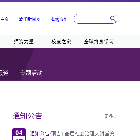
主页
清华新闻网
·English·
师资力量
校友之家
全球终身学习
报道
专题活动
通知公告
更多…
04
通知公告/
预告 | 基层社会治理大讲堂第