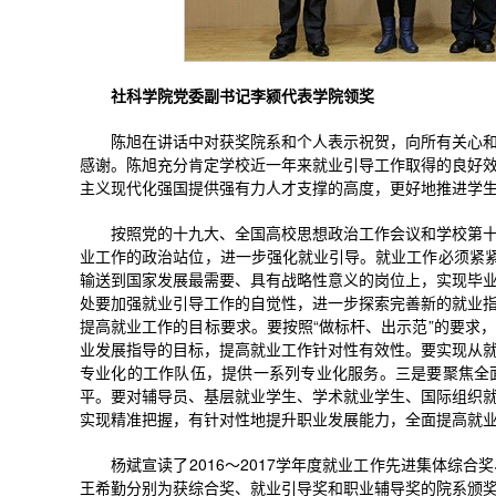
社科学院党委副书记李颍代表学院领奖
陈旭在讲话中对获奖院系和个人表示祝贺，向所有关心
感谢。陈旭充分肯定学校近一年来就业引导工作取得的良好
主义现代化强国提供强有力人才支撑的高度，更好地推进学
按照党的十九大、全国高校思想政治工作会议和学校第
业工作的政治站位，进一步强化就业引导。就业工作必须紧紧
输送到国家发展最需要、具有战略性意义的岗位上，实现毕
处要加强就业引导工作的自觉性，进一步探索完善新的就业
提高就业工作的目标要求。要按照“做标杆、出示范”的要求
业发展指导的目标，提高就业工作针对性有效性。要实现从
专业化的工作队伍，提供一系列专业化服务。三是要聚焦全
平。要对辅导员、基层就业学生、学术就业学生、国际组织
实现精准把握，有针对性地提升职业发展能力，全面提高就
杨斌宣读了2016～2017学年度就业工作先进集体综
王希勤分别为获综合奖、就业引导奖和职业辅导奖的院系颁