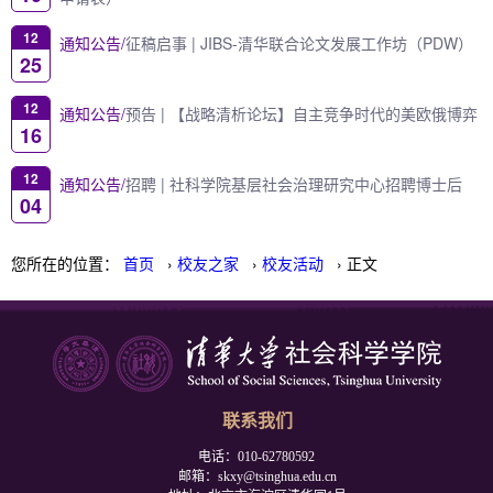
12
通知公告/
征稿启事 | JIBS-清华联合论文发展工作坊（PDW）
25
12
通知公告/
预告 | 【战略清析论坛】自主竞争时代的美欧俄博弈
16
12
通知公告/
招聘 | 社科学院基层社会治理研究中心招聘博士后
04
您所在的位置：
首页
›
校友之家
›
校友活动
› 正文
联系我们
电话：010-62780592
邮箱：skxy@tsinghua.edu.cn