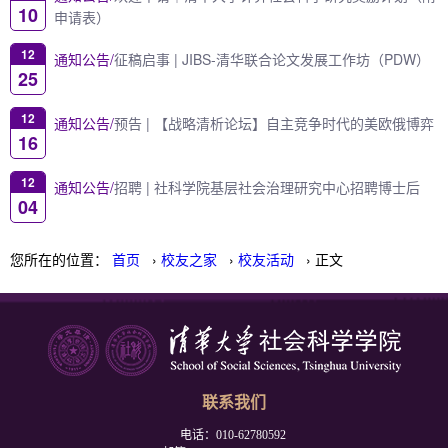
10
申请表）
12
通知公告/
征稿启事 | JIBS-清华联合论文发展工作坊（PDW）
25
12
通知公告/
预告 | 【战略清析论坛】自主竞争时代的美欧俄博弈
16
12
通知公告/
招聘 | 社科学院基层社会治理研究中心招聘博士后
04
您所在的位置：
首页
›
校友之家
›
校友活动
› 正文
联系我们
电话：010-62780592