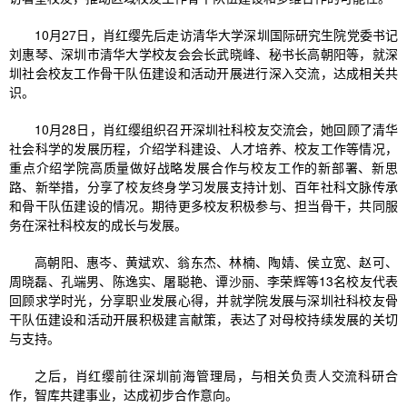
10月27日，肖红缨先后走访清华大学深圳国际研究生院党委书记
刘惠琴、深圳巿清华大学校友会会长武晓峰、秘书长高朝阳等，就深
圳社会校友工作骨干队伍建设和活动开展进行深入交流，达成相关共
识。
10月28日，肖红缨组织召开深圳社科校友交流会，她回顾了清华
社会科学的发展历程，介绍学科建设、人才培养、校友工作等情况，
重点介绍学院高质量做好战略发展合作与校友工作的新部署、新思
路、新举措，分享了校友终身学习发展支持计划、百年社科文脉传承
和骨干队伍建设的情况。期待更多校友积极参与、担当骨干，共同服
务在深社科校友的成长与发展。
高朝阳、惠岑、黄斌欢、翁东杰、林楠、陶婧、侯立宽、赵可、
周晓磊、孔端男、陈逸实、屠聪艳、谭沙丽、李荣辉等13名校友代表
回顾求学时光，分享职业发展心得，并就学院发展与深圳社科校友骨
干队伍建设和活动开展积极建言献策，表达了对母校持续发展的关切
与支持。
之后，肖红缨前往深圳前海管理局，与相关负责人交流科研合
作，智库共建事业，达成初步合作意向。