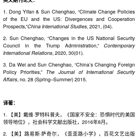
1. Dong Yifan & Sun Chenghao, “Climate Change Policies
of the EU and the US: Divergences and Cooperation
Prospects,”
China International Studies
, 2021, (04).
2. Sun Chenghao, “Changes in the US National Security
Council in the Trump Administration,”
Contemporary
International Relations
, 2020, 30(01).
3. Da Wei and Sun Chenghao, “China’s Changing Foreign
Policy Priorities,”
The Journal of International Security
Affairs
, no. 28 (Spring–Summer) 2015.
译著：
1. 【美】戴维·罗特科普夫，《国家不安全：恐惧时代的美国
领导地位》，社会科学文献出版社，2016年8月。
2. 【美】路易斯·萨奇尔，《歪歪路小学》，百花文艺出版