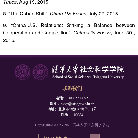
Times
, Aug 19, 2015.
8. “The Cuban Shift”,
China-US Focus
, July 27, 2015.
9. “China-U.S. Relations: Striking a Balance between
Cooperation and Competition”,
China-US Focus
, June 30 ,
2015.
联系我们
电话：010-62780592
邮箱：skxy@tsinghua.edu.cn
地址：北京市海淀区清华园1号
邮编：100084
Copyright© 2002 - 2020 清华大学社会科学学院