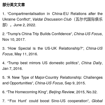
部分英文文章
1. “Compartmentalisation in China-EU Relations after the
Ukraine Conflict”,
Valdai Discussion Club
（瓦尔代国际俱乐
部），June 2, 2022.
2. “Trump's China Trip Builds Confidence”,
China-US Focus
,
Nov 10, 2017.
3. “How Special is the US-UK Relationship?”,
China-US
Focus
, May 11, 2016.
4. “Trump best mirrors US domestic politics”,
China Daily
,
Jan 7, 2016.
5. “A New Type of Major-Country Relationship: Challenges
and Opportunities”,
China-US Focus
, Sep 9, 2015.
6. “The Homecoming King”,
Beijing Review
, 2015, No.32.
7. “‘Fox Hunt’ could boost Sino-US cooperation”,
Global