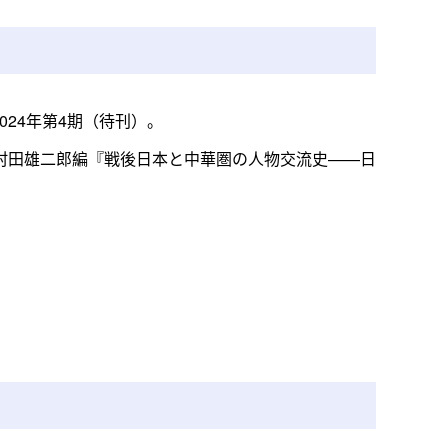
024年第4期（待刊）。
村田雄二郎編『戦後日本と中華圏の人物交流史——日