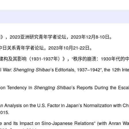
2023亚洲研究青年学者论坛，2023年12月8-10日。
系青年学者论坛，2023年10月21-22日。
构及其影响（1931-1937年）》，“秩序的崩溃：1930年代的中
al War:
Shengjing Shibao
’s Editorials, 1937–1942”, the 12th In
tion Tendency in
Shengjing Shibao
’s Reports During the Esca
 Analysis on the U.S. Factor in Japan’s Normalization with Ch
2015.
ue and Its Impact on Sino-Japanese Relations” (with Anran Wa