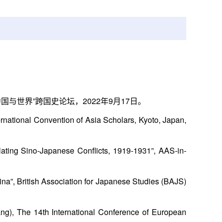
国与世界”跨国史论坛，2022年9月17日。
ternational Convention of Asia Scholars, Kyoto, Japan,
lating Sino-Japanese Conflicts, 1919-1931”, AAS-in-
ina”, British Association for Japanese Studies (BAJS)
ng), The 14th International Conference of European