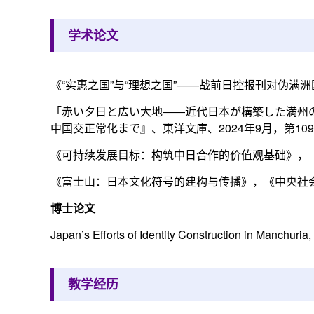
学术论文
《“实惠之国”与“理想之国”——战前日控报刊对伪满
「赤い夕日と広い大地――近代日本が構築した満州
中国交正常化まで』、東洋文庫、2024年9月，第109-
《可持续发展目标：构筑中日合作的价值观基础》，《中央
《富士山：日本文化符号的建构与传播》，《中央社会主义
博士论文
Japan’s Efforts of Identity Construction in Manchuria
教学经历