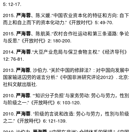
5: 12-17.
2015.
严海蓉
、陈义媛.“中国农业资本化的特征和方向: 自下
而上和自上而下的资本化动力.”《开放时代》5: 49-70.
2015.
严海蓉
、陈航英.“农村合作社运动和第三条道路: 争论
与反思.”《开放时代》2: 180-200.
2014.
严海蓉
.“大豆产业危局与保卫食物主权.”《经济导刊》
12: 76-81.
2013.
严海蓉
, 沙伯力. “关於中国的修辞法？: 对中国向发展中
国家输送囚劳的谣言分析.”《中国非洲研究评论2012》. 北京:
社科文献出版社.
2010.
严海蓉
. “‘知识分子负担’与家务劳动: 劳心与劳力，性別
与阶级之一.”《开放時代》6: 103-120.
2010.
严海蓉
. “阶级的言说和改造: 劳心与劳力，性別与阶级
之二.”《开放時代》6: 121-139.
2010. 沙伯力,
严海蓉
. “‘中国在非洲’: 全球体系的困境.”《中国