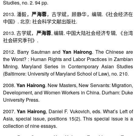
Studies, no. 2. 94 pp.
2013. 潘毅，
严海蓉
，古学斌，顾静华，编辑.《社会经济在
中国》. 北京: 社会科学文献出版社.
2013. 古学斌，
严海蓉
, 编辑. 中国大陆社会经济专辑, 《台湾
社会研究季刊》.
2012. Barry Sautman and
Yan Hairong
. The Chinese are
the Worst? : Human Rights and Labor Practices in Zambian
Mining. Maryland Series in Contemporary Asian Studies
(Baltimore: University of Maryland School of Law), no. 210.
2008.
Yan Hairong
. New Masters, New Servants: Migration,
Development, and Women Workers in China. Durham: Duke
University Press.
2007.
Yan Hairong
, Daniel F. Vukovich, eds. What’s Left of
Asia, special issue, positions 15(2). This special issue is a
collection of nine essays.