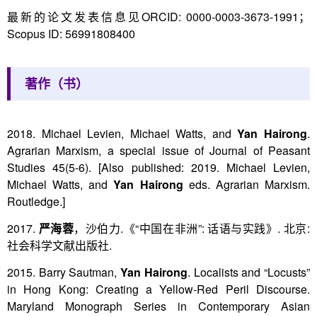
最新的论文发表信息见ORCID: 0000-0003-3673-1991；
Scopus ID: 56991808400
著作（书）
2018. Michael Levien, Michael Watts, and
Yan Hairong
.
Agrarian Marxism, a special issue of Journal of Peasant
Studies 45(5-6). [Also published: 2019. Michael Levien,
Michael Watts, and
Yan Hairong
eds. Agrarian Marxism.
Routledge.]
2017.
严海蓉
，沙伯力.《“中国在非洲”: 话语与实践》. 北京:
社会科学文献出版社.
2015. Barry Sautman,
Yan Hairong
. Localists and “Locusts”
in Hong Kong: Creating a Yellow-Red Peril Discourse.
Maryland Monograph Series in Contemporary Asian