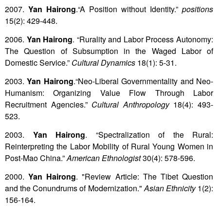
2007.
Yan Hairong
.“A Position without Identity.”
positions
15(2): 429-448.
2006.
Yan Hairong
. “Rurality and Labor Process Autonomy:
The Question of Subsumption in the Waged Labor of
Domestic Service.”
Cultural Dynamics
18(1): 5-31.
2003.
Yan Hairong
.“Neo-Liberal Governmentality and Neo-
Humanism: Organizing Value Flow Through Labor
Recruitment Agencies.”
Cultural Anthropology
18(4): 493-
523.
2003.
Yan Hairong
. “Spectralization of the Rural:
Reinterpreting the Labor Mobility of Rural Young Women in
Post-Mao China.”
American Ethnologist
30(4): 578-596.
2000.
Yan Hairong
. "Review Article: The Tibet Question
and the Conundrums of Modernization."
Asian Ethnicity
1(2):
156-164.