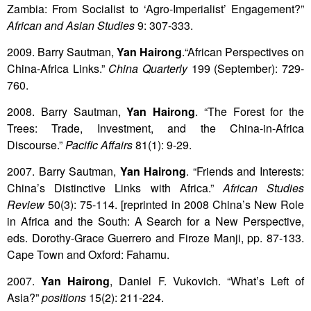
Zambia: From Socialist to ‘Agro-Imperialist’ Engagement?”
African and Asian Studies
9: 307-333.
2009. Barry Sautman,
Yan Hairong
.“African Perspectives on
China-Africa Links.”
China Quarterly
199 (September): 729-
760.
2008. Barry Sautman,
Yan Hairong
. “The Forest for the
Trees: Trade, Investment, and the China-in-Africa
Discourse.”
Pacific Affairs
81(1): 9-29.
2007. Barry Sautman,
Yan Hairong
. “Friends and Interests:
China’s Distinctive Links with Africa.”
African Studies
Review
50(3): 75-114. [reprinted in 2008 China’s New Role
in Africa and the South: A Search for a New Perspective,
eds. Dorothy-Grace Guerrero and Firoze Manji, pp. 87-133.
Cape Town and Oxford: Fahamu.
2007.
Yan Hairong
, Daniel F. Vukovich. “What’s Left of
Asia?”
positions
15(2): 211-224.