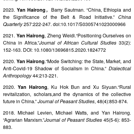
2023.
Yan Hairong
，Barry Sautman. “China, Ethiopia and
the Significance of the Belt & Road Initiative.”
China
Quarterly
257:222-247. doi:10.1017/S0305741023000966
2021.
Yan Hairong
, Zheng Weidi.“Positioning Ourselves on
China in Africa.”
Journal of African Cultural Studies
33(2):
152-163. DOI: 10.1080/13696815.2020.1824772
2020.
Yan Hairong
.“Mode Switching: the State, Market, and
Anti-Covid-19 Shadow of Socialism in China.”
Dialectical
Anthropology
44:213-221.
2020.
Yan Hairong
, Ku Hok Bun and Xu Siyuan.“Rural
revitalization, scholars,and the dynamics of the collective
future in China.”
Journal of Peasant Studies
, 48(4):853-874.
2018. Michael Levien, Michael Watts, and Yan Hairong.
“Agrarian Marxism.”
Journal of Peasant Studies
45(5-6): 853-
883.