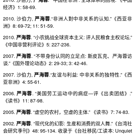
经济》1: 58-69.
2010. 沙伯力,
严海蓉
.“非洲人對中非关系的认知.”《西亚非
洲》8: 69-72; 11: 51-59.
2010.
严海蓉
. “小农挑战全球资本主义: 评人民粮食主权论坛.”
《中国非营利评论》5: 227-236.
2007.
严海蓉
. “不带身份认同的立足点: 斯皮瓦克、严海蓉访
谈.”《国外理论动态》2: 29-33; 3: 42-46.
2007. 沙伯力,
严海蓉
.“友谊与利益: 中非关系的独特性.”《西
亚非洲》4: 55-61.
2006.
严海蓉
. “美国劳工运动中的病症—评《出卖团结》.”
《读书》11: 87-98.
2005.
严海蓉
. “虚空的农村，空虚的主体.” 《读书》7: 74-83.
2002.
严海蓉
. “现代化的幻影: 生産和消费的双人舞.”《台湾社
会研究季刊》48: 95-134. 收录于《台社移民/工读本: Unquiet