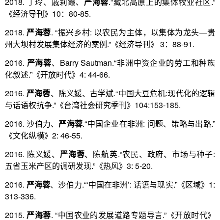
2018. 丁玲、戚莉霞、
严海蓉
.“藏北高原上的集体牧业社区.”
《经济导刊》10：80-85.
2018.
严海蓉
. “振兴乡村: 以农民为主体，以集体为龙头—贵
州大坝村发展集体经济的案例.”《经济导刊》 3：88-91.
2016.
严海蓉
、Barry Sautman.“非洲中资企业的劳工和种族
化叙述.”《开放时代》4: 44-66.
2016.
严海蓉
、陈义媛、古学斌.“中国大豆危机:现代化的逻辑
与话语权抗争.”《台湾社会研究季刊》104:153-185.
2016. 沙伯力、
严海蓉
.“中国企业在非洲: 问题、策略与出路.”
《文化纵横》2: 46-55.
2016. 陈义媛、
严海蓉
、陈航英.“农民、政府、市场与种子:
五省玉米产区的调研发现.”《热风》3: 5-20.
2016.
严海蓉
、沙伯力.“‘中国在非洲’: 话语与现实.”《区域》1:
313-336.
2015.
严海蓉
. “中国农业的发展道路专题导言.”《开放时代》