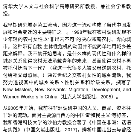
清华大学人文与社会科学高等研究所教授、兼社会学系教
授。
我早期研究城乡劳工流动，因为这一流动构成了当代中国发
展和社会变迁的主要特征之一。1998年我在农村调研发现不
少年轻的农村女性以“非出去不可”的决心逃离农村、奔向城
市。这种带有自我-主体性危机的动因并不能简单地用城乡差
距来解释。我不禁开始思考，是什么样的现代性和什么样的
城乡关系使得农村无法承载青年的未来，甚而使得农村不再
被托付抚育下一代？（我这一代很多人被父母送到农村，托
付给祖父母照顾。）通过世纪之交农村女性的城乡流动，我
努力透视其中的城乡关系丶性别关系和阶级关系，撰写了
New Masters, New Servants: Migration, Development, and
Women Workers in China（杜克大学出版社，2005）。
从2005年开始，我前往非洲调研中国的人员、商品、资本往
非洲的流动。面对主要源自西方的中国“新殖民主义”等标签，
我和香港科技大学的沙伯力教授合著了《中国在非洲：话语
与实践》 (中国文献出版社，2017)，辨析中国走出去与曾经