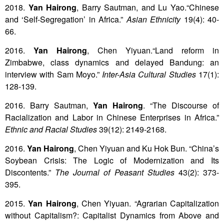
2018.
Yan Hairong
, Barry Sautman, and Lu Yao.“Chinese
and ‘Self-Segregation’ in Africa.”
Asian Ethnicity
19(4): 40-
66.
2016.
Yan Hairong
, Chen Yiyuan.“Land reform in
Zimbabwe, class dynamics and delayed Bandung: an
interview with Sam Moyo.”
Inter-Asia Cultural Studies
17(1):
128-139.
2016. Barry Sautman,
Yan Hairong
. “The Discourse of
Racialization and Labor in Chinese Enterprises in Africa.”
Ethnic and Racial Studies
39(12): 2149-2168.
2016.
Yan Hairong
, Chen Yiyuan and Ku Hok Bun. “China’s
Soybean Crisis: The Logic of Modernization and Its
Discontents.”
The Journal of Peasant Studies
43(2): 373-
395.
2015.
Yan Hairong
, Chen Yiyuan. “Agrarian Capitalization
without Capitalism?: Capitalist Dynamics from Above and