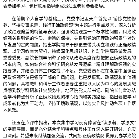
表参加学习，党建联系指导组成员汪玉老师参会指导。
在前期个人自学的基础上，党委书记孟天广首先以“锤炼党性修
养、坚持实事求是，践行正确政绩观”为主题进行重点发言，深入分析
了政绩观偏差的特征与表现，强调政绩观是一个根本性问题，纠治政
绩观关系到党的性质、宗旨的保持，关系到党治国理政的积累与对改
革发展的定向领航，指出学院领导干部更要带头树立和践行正确政绩
观，以学习教育为契机，持续深化思想认识，推动学院高质量发展。
党委委员、副院长刘丰阐释了如何从政治高度深刻把握正确政绩观的
根本内涵，如何结合社会科学研究从发展逻辑上精准理解政绩观的实
践要求，并结合具体工作查找了不足。党委委员孙震在发言中强调正
确政绩观不仅是领导干部的作风问题，也是发展观、政绩观和价值观
的问题，高校教师和科研工作者更要注重把以人民为中心的发展思想
贯彻到教学科研和社会服务中。地区院党支部书记、副院长何雪冰结
合学科特点分析了正确政绩观的核心指向和实践路径，指出要把学习
成果转化为实干动力，坚持正确政绩观，以务实作风推动各项工作落
地见效。
汪玉在点评中指出，本次集中学习没有停留在“读原著、学原文”
的字面层面，而是充分结合学科特点和具体工作深入展开研讨，充实
且深刻。希望未来继续加强交流，共同把‘正确政绩观’贯穿到办学治院