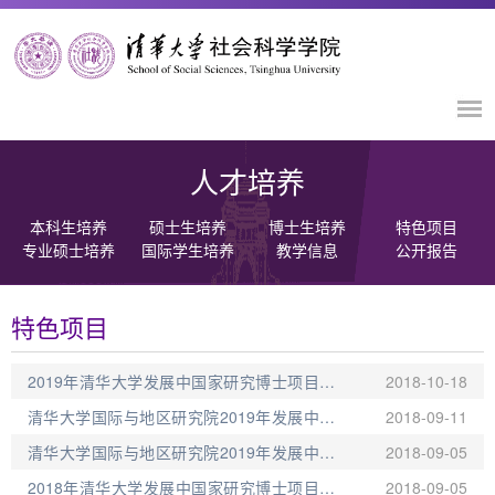
人才培养
本科生培养
硕士生培养
博士生培养
特色项目
专业硕士培养
国际学生培养
教学信息
公开报告
特色项目
2019年清华大学发展中国家研究博士项目复
2018-10-18
试名单
清华大学国际与地区研究院2019年发展中国
2018-09-11
家研究博士项目申请FAQ
清华大学国际与地区研究院2019年发展中国
2018-09-05
家研究博士项目招生简章
2018年清华大学发展中国家研究博士项目复
2018-09-05