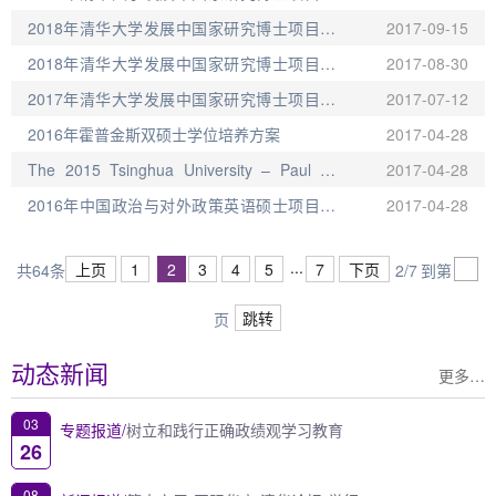
试名单
2018年清华大学发展中国家研究博士项目申
2017-09-15
请FAQ
2018年清华大学发展中国家研究博士项目招
2017-08-30
生简章
2017年清华大学发展中国家研究博士项目复
2017-07-12
试名单
2016年霍普金斯双硕士学位培养方案
2017-04-28
The 2015 Tsinghua University – Paul H.
2017-04-28
Nitze School of Advanced Internationa...
2016年中国政治与对外政策英语硕士项目培
2017-04-28
养方案（2015）
...
上页
1
2
3
4
5
7
下页
共64条
2/7
到第
跳转
页
动态新闻
更多…
03
专题报道/
树立和践行正确政绩观学习教育
26
08