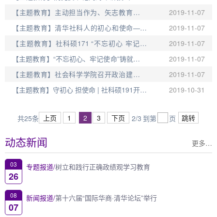
心、牢记使命”主题党课——记社科7党支...
【主题教育】主动担当作为、矢志教育报国
2019-11-07
——记社科博182党支部主题党课
【主题教育】清华社科人的初心和使命——
2019-11-07
记社科硕181班党支部党课
【主题教育】社科硕171 “不忘初心 牢记使
2019-11-07
命” 主题党课——李正风谈新时代年轻人...
【主题教育】“不忘初心、牢记使命”铸就道路
2019-11-07
——记社科8党支部主题教育专题党课
【主题教育】社会科学学院召开政治建设征
2019-11-07
求意见会
【主题教育】守初心 担使命 | 社科硕191开展
2019-10-31
“不忘初心、牢记使命”主题教育专题党...
上页
1
2
3
下页
跳转
共25条
2/3
到第
页
动态新闻
更多…
03
专题报道/
树立和践行正确政绩观学习教育
26
08
新闻报道/
第十六届“国际华商·清华论坛”举行
07