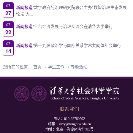
07
新闻报道/
数字政府与治理研究院联合主办“数智治理生态发展
27
论坛·大...
07
新闻报道/
平台经济发展与治理交流会在清华大学举行
22
07
新闻报道/
第十九届政治学与国际关系学术共同体年会举行
14
您所在的位置：
首页
›
学生工作
›
专题活动
联系我们
电话：010-62780592
邮箱：skxy@tsinghua.edu.cn
地址：北京市海淀区清华园1号