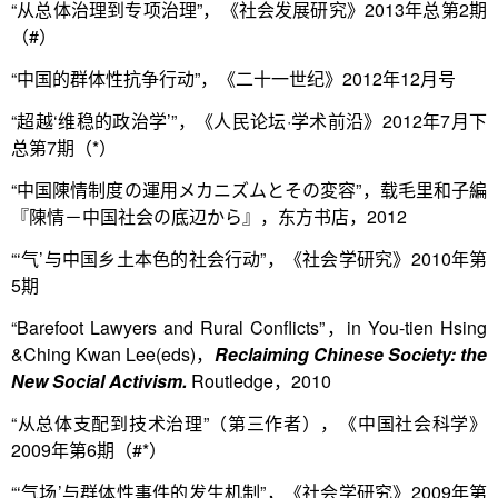
“从总体治理到专项治理”，《社会发展研究》2013年总第2期
（#）
“中国的群体性抗争行动”，《二十一世纪》2012年12月号
“超越‘维稳的政治学’”，《人民论坛·学术前沿》2012年7月下
总第7期（*）
“中国陳情制度の運用メカニズムとその変容”，载毛里和子編
『陳情－中国社会の底辺から』，东方书店，2012
“‘气’与中国乡土本色的社会行动”，《社会学研究》2010年第
5期
“Barefoot Lawyers and Rural Conflicts”，in You-tien Hsing
&Ching Kwan Lee(eds)，
Reclaiming Chinese Society: the
New Social Activism.
Routledge，2010
“从总体支配到技术治理”（第三作者），《中国社会科学》
2009年第6期（#*）
“‘气场’与群体性事件的发生机制”，《社会学研究》2009年第