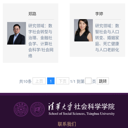
郑路
李婷
研究领域：数
研究领域：数
字社会转型与
智社会与人口
治理、金融社
转变、婚姻家
会学、计算社
庭、死亡健康
会科学/社会网
与人口老龄化
络
上页
1
下页
跳转
共10条
1/1
到第
页
联系我们