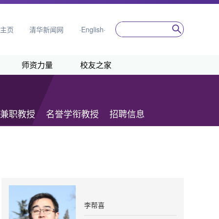
主页
清华新闻网
·English·
师资力量
校友之家
兼职教授
名誉学衔教授
招聘信息
李帮喜