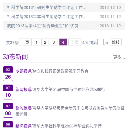
社科学院2013年研究生奖助学金评定工作顺
2013-12-10
利结束
社科学院2013年本科生奖助学金评定工作顺
2013-11-12
利结束
我院2013届本科生“优秀毕业生”和“优良毕业
2013-11-12
生”拟表彰名单
上页
1
2
3
4
下页
跳转
共37条
4/4
到第
页
动态新闻
更多…
03
专题报道/
树立和践行正确政绩观学习教育
26
07
新闻报道/
清华大学第51届中国与世界经济论坛举行
10
07
新闻报道/
清华大学战略与安全研究中心与联合国裁军研究所签
08
署谅解...
06
新闻报道/
清华大学社科学院2026年毕业典礼举行