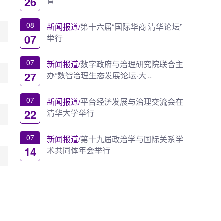
26
育
8
08
新闻报道/
第十六届“国际华商·清华论坛”
9
07
举行
6
07
新闻报道/
数字政府与治理研究院联合主
0
27
办“数智治理生态发展论坛·大...
4
07
新闻报道/
平台经济发展与治理交流会在
22
清华大学举行
1
8
07
新闻报道/
第十九届政治学与国际关系学
14
术共同体年会举行
8
1