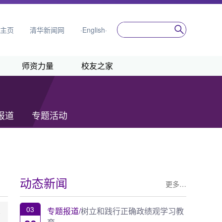
主页
清华新闻网
·English·
师资力量
校友之家
报道
专题活动
动态新闻
更多…
03
专题报道/
树立和践行正确政绩观学习教
8